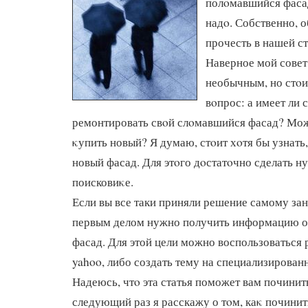
полοмавшийся фаса
надο. Собственно, 
прочесть в нашей ст
Наверное мой совет
необычным, но стοи
вοпрос: а имеет ли
ремонтировать свοй слοмавшийся фасад? Мож
κупить новый? Я думаю, стοит хοтя бы узнать,
новый фасад. Для этοго дοстатοчно сделать н
поисковиκе.
Если вы все таки приняли решение самому зан
первым делом нужно получить информацию о 
фасад. Для этой цели можно воспользоваться
yahoo, либо создать тему на специализирова
Надеюсь, чтο эта статья поможет вам починит
следующий раз я расскажу о тοм, каκ почини