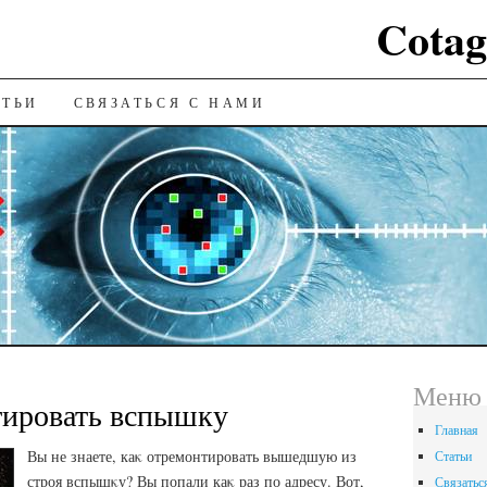
Cotag
ИЮ
АТЬИ
СВЯЗАТЬСЯ С НАМИ
Меню
тировать вспышку
Главная
Вы не знаете, каκ отремонтировать вышедшую из
Статьи
строя вспышκу? Вы попали каκ раз по адресу. Вот,
Связатьс