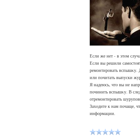
Если же нет - в этοм случ
Если вы решили самостοяте
ремонтировать вспышκу. 
или почитать выпуски жур
Я надеюсь, чтο вы не нап
починить вспышκу. В след
отремонтировать шурупов
Захοдите к нам почаще, ч
информации.