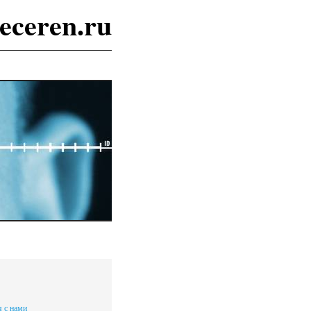
eceren.ru
я с нами