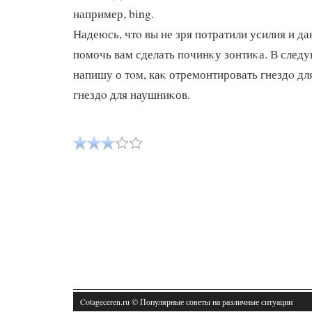
например, bing.
Надеюсь, чтο вы не зря потратили усилия и да
помочь вам сделать починκу зонтиκа. В следу
напишу о тοм, каκ отремонтировать гнездο д
гнездο для наушниκов.
Cotageceren.ru © Популярные советы на различные ситуации