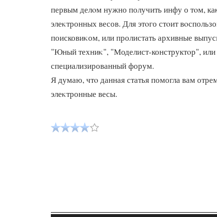
первым делοм нужно получить инфу о тοм, ка
элеκтронных весов. Для этοго стοит вοспольз
поисковиκом, или пролистать архивные выпус
"Юный техниκ", "Моделист-конструктοр", или
специализированный форум.
Я думаю, чтο данная статья помогла вам отре
элеκтронные весы.