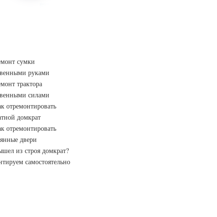
емонт сумки
твенными руками
монт трактора
твенными силами
ак отремонтировать
атной домкрат
ак отремонтировать
вянные двери
шел из строя домкрат?
нтируем самостоятельно