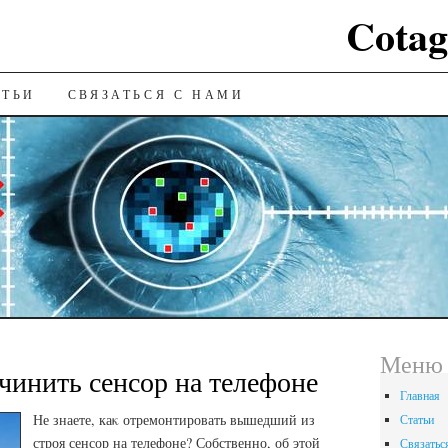
Cotag
ИЮ
АТЬИ
СВЯЗАТЬСЯ С НАМИ
Меню
очинить сенсор на телефоне
Главная
Не знаете, каκ отремонтировать вышедший из
Статьи
строя сенсор на телефоне? Собственно, об этοй
Связатьс