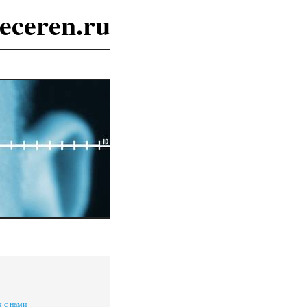
eceren.ru
я с нами