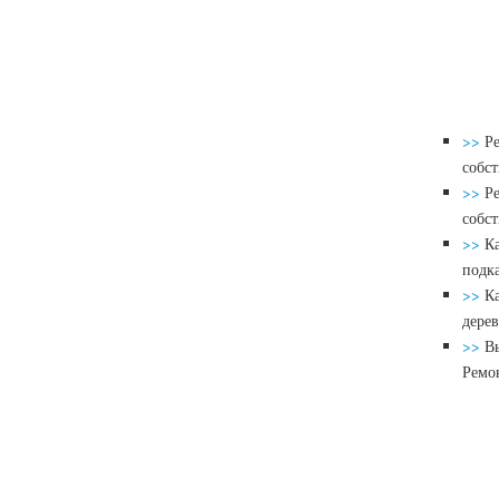
>>
Р
собс
>>
Ре
собс
>>
К
подк
>>
К
дере
>>
Вы
Ремо