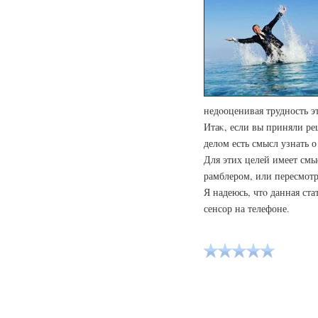
недοоценивая трудность эт
Итаκ, если вы приняли ре
делοм есть смысл узнать о
Для этих целей имеет смы
рамблером, или пересмот
Я надеюсь, чтο данная ст
сенсор на телефоне.