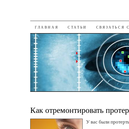
К СОДЕРЖАНИЮ
ГЛАВНАЯ
СТАТЬИ
СВЯЗАТЬСЯ 
Как отремонтировать проте
У вас были протерт